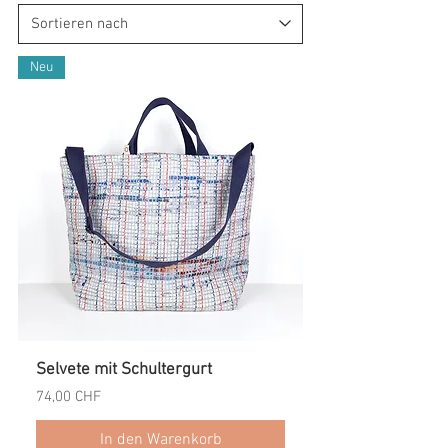
Neu
Selvete mit Schultergurt
Preis
74,00 CHF
In den Warenkorb