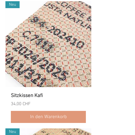
Neu
Sitzkissen Kafi
Preis
34,00 CHF
In den Warenkorb
Neu