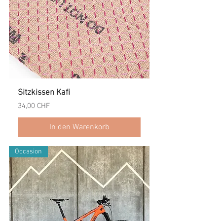
Sitzkissen Kafi
Preis
34,00 CHF
In den Warenkorb
Occasion