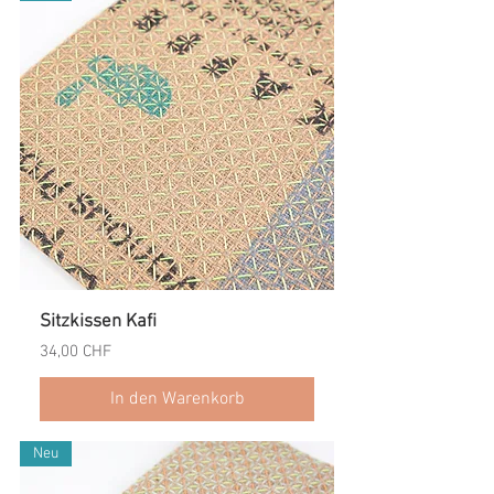
Sitzkissen Kafi
Preis
34,00 CHF
In den Warenkorb
Neu