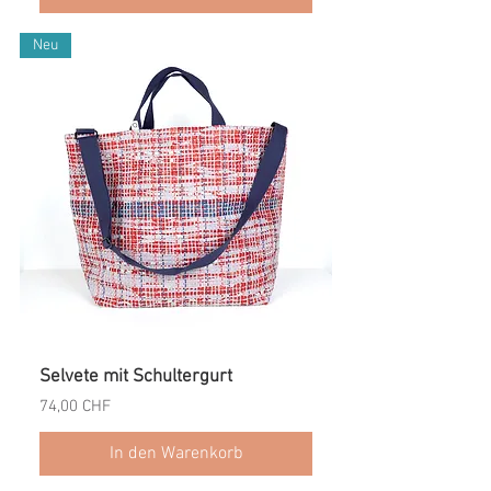
Neu
Selvete mit Schultergurt
Preis
74,00 CHF
In den Warenkorb