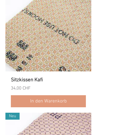
Sitzkissen Kafi
Preis
34,00 CHF
In den Warenkorb
Neu