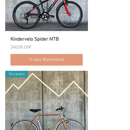
Kindervelo Spider MTB
Preis
240,00 CHF
In den Warenkorb
Occasion