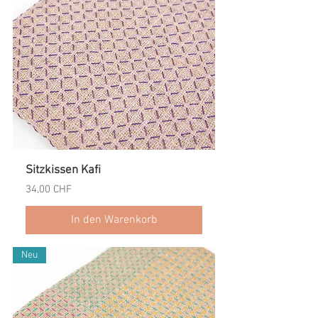
Sitzkissen Kafi
Preis
34,00 CHF
In den Warenkorb
Neu