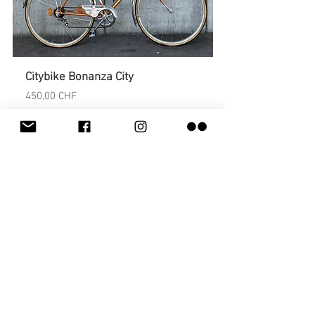
Citybike Bonanza City
Preis
450,00 CHF
In den Warenkorb
Occasion