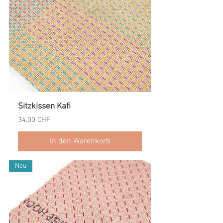
Sitzkissen Kafi
Preis
34,00 CHF
In den Warenkorb
Neu