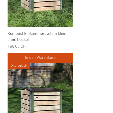
Kompost Einkammersystem klein
ohne Deckel
Preis
168,00 CHF
In den Warenkorb
Ökologisch