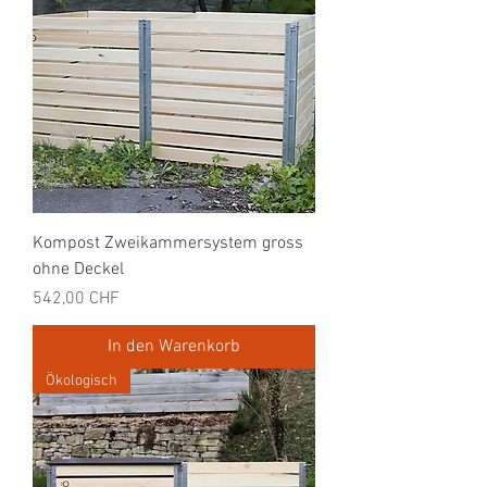
Kompost Zweikammersystem gross
ohne Deckel
Preis
542,00 CHF
In den Warenkorb
Ökologisch