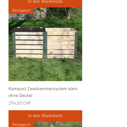
In den Warenkorb
Ökologisch
Kompost Zweikammersystem klein
ohne Deckel
Preis
294,00 CHF
In den Warenkorb
Ökologisch