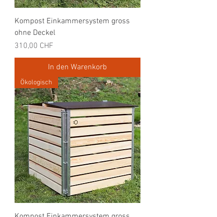
Kompost Einkammersystem gross
ohne Deckel
Preis
310,00 CHF
In den Warenkorb
Ökologisch
Kompost Einkammersystem gross