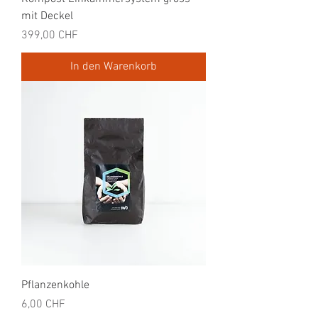
mit Deckel
Preis
399,00 CHF
In den Warenkorb
Pflanzenkohle
Preis
6,00 CHF