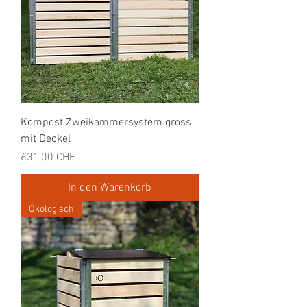
Kompost Zweikammersystem gross
mit Deckel
Preis
631,00 CHF
In den Warenkorb
Ökologisch