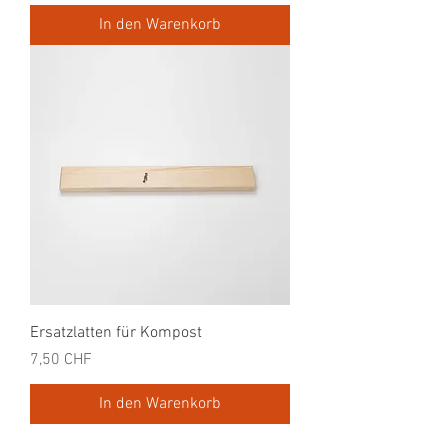
In den Warenkorb
Ersatzlatten für Kompost
Preis
7,50 CHF
In den Warenkorb