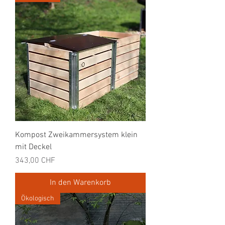
Kompost Zweikammersystem klein
mit Deckel
Preis
343,00 CHF
In den Warenkorb
Ökologisch