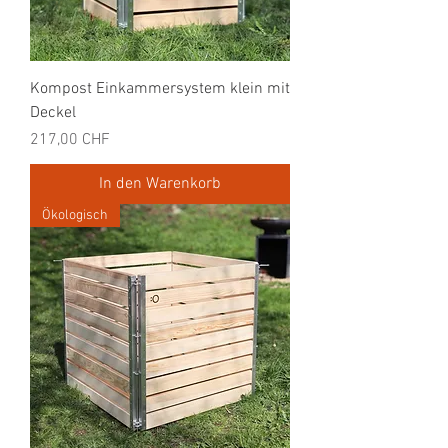
Kompost Einkammersystem klein mit
Deckel
Preis
217,00 CHF
In den Warenkorb
Ökologisch