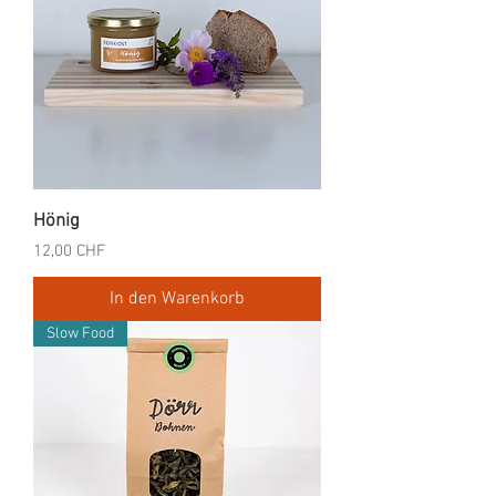
Hönig
Preis
12,00 CHF
In den Warenkorb
Slow Food