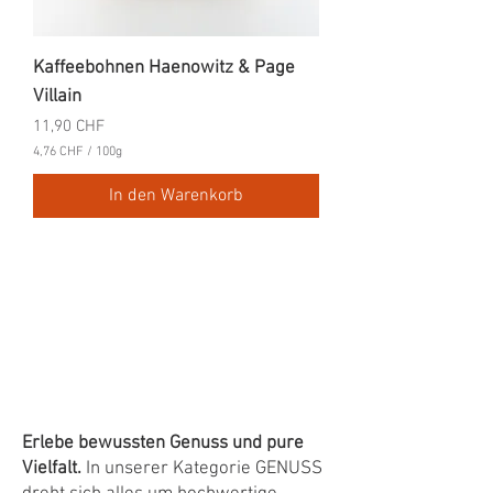
Kaffeebohnen Haenowitz & Page
Villain
Preis
11,90 CHF
4,76 CHF
/
100g
4
,
In den Warenkorb
7
6
C
H
F
p
r
o
1
0
0
G
r
Erlebe bewussten Genuss und pure
a
Vielfalt.
In unserer Kategorie GENUSS
m
m