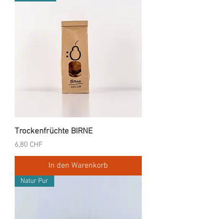
Trockenfrüchte BIRNE
Preis
6,80 CHF
In den Warenkorb
Natur Pur