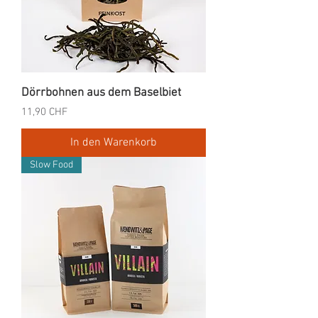
Dörrbohnen aus dem Baselbiet
Preis
11,90 CHF
In den Warenkorb
Slow Food