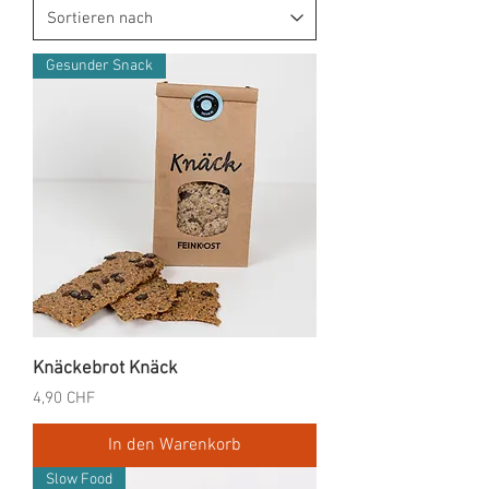
Gesunder Snack
Knäckebrot Knäck
Preis
4,90 CHF
In den Warenkorb
Slow Food