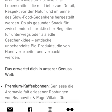
dreht sich alles um hochwertige
Lebensmittel, die mit Liebe zum Detail,
Respekt vor der Natur und im Sinne
des Slow-Food-Gedankens hergestellt
werden. Ob als gesunder Snack für
zwischendurch, praktischer Begleiter
für unterwegs oder als edle
Geschenkidee – entdecke
unbehandelte Bio-Produkte, die von
Hand verarbeitet und verpackt
werden.
Das erwartet dich in unserer Genuss-
Welt:
Premium-Kaffeebohnen
:
Geniesse die
Aromavielfalt erlesener Röstungen
von Beanowitz & Page Villain. Ob
fruchtiger Arabica (Cosma Natural,
Permato Gayo) oder kräftiger Robusta