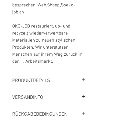
besprechen.
Web.Shoep@oeko-
job.ch
ÖKO-JOB restauriert, up- und
recycelt wiederverwertbare
Materialien zu neuen stylischen
Produkten. Wir unterstützen
Menschen auf ihrem Weg zurück in
den 1. Arbeitsmarkt.
PRODUKTDETAILS
Allgemein
VERSANDINFO
Farbe:
Holz, Schwarzgrau
Material:
Eichenholz, Stahl
Die Zustellung deiner Bestellung wird
Breite/Höhe/Tiefe:
40/45/43 cm
RÜCKGABEBEDINGUNGEN
durch die Post,
Kurierzentrale
oder
durch unseren eigenen Transport
Detail
Wir bitten Dich, die bestellten Waren
erfolgen. Die Lieferfrist beträgt 3-7 Tage.
Farbe
unmittelbar nach Empfang zu
Du erhältst von uns eine