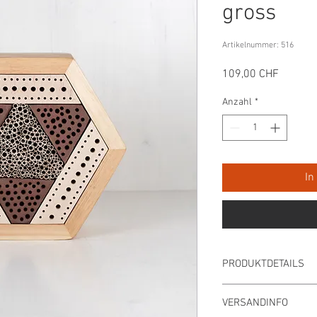
gross
Artikelnummer: 516
Preis
109,00 CHF
Anzahl
*
In
PRODUKTDETAILS
Farbe
VERSANDINFO
Hellbraun, Beige, Wein