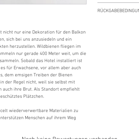
Die Zustellung Deiner 
Material
RÜCKGABEBEDINGU
Kurierzentrale oder d
Rahmen: Oberbaselbie
erfolgen. Die Lieferfri
Ausgebohrte Holzelem
Wir bitten Dich, die b
eine Versandbestätigu
Schilfröhrchen: Schil
Empfang zu kontrollie
Liefertermins kontaktie
t nicht nur eine Dekoration für den Balkon
Gelochte Tonelemente
deinem neu gekauften P
en, sich bei uns anzusiedeln und ein
Aesch
innerhalb von 10 Tag
kten herzustellen. Wildbienen fliegen im
Bestimmungen der
AG
mmeln nur gerade 400 Meter weit, um die
Bearbeitung
Die Kosten für den Rüc
Von Hand hergestellt,
ammeln. Sobald das Hotel installiert ist
Töpfereihandwerk
 es für Erwachsene, vor allem aber auch
is, dem emsigen Treiben der Bienen
Masse
n der Regel nicht, weil sie selbst mit
Breite: 30 cm
 auch ihre Brut. Als Standort empfiehlt
Diagonale: 33 cm
geschütztes Plätzchen.
Tiefe: 15 cm
ycelt wiederverwertbare Materialien zu
Gewicht
 unterstützen Menschen auf ihrem Weg
7 kg
Pflegetipps