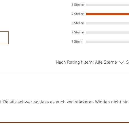
Pflegetipps
5 Sterne
Wichtige Informatione
4 Sterne
Sonnig und vor nasser
3 Sterne
2 Sterne
1 Stern
Nach Rating filtern:
Alle Sterne
S
. Relativ schwer, so dass es auch von stärkeren Winden nicht hi