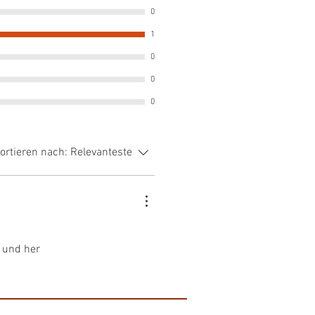
0
n
1
 Witterung geschützt aufhängen.
0
0
0
ortieren nach:
Relevanteste
n und her