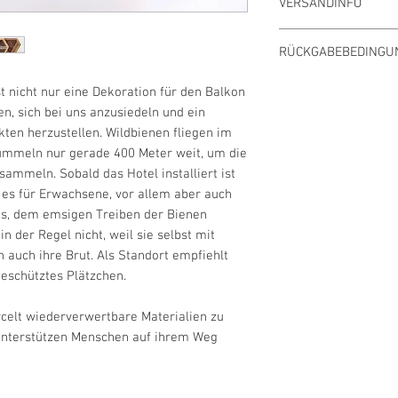
VERSANDINFO
Hellbraun, Beige, Wein
Die Zustellung Deiner 
Material
RÜCKGABEBEDINGU
Kurierzentrale oder d
Rahmen: Oberbaselbie
erfolgen. Die Lieferfri
Ausgebohrte Holzelem
Wir bitten Dich, die b
t nicht nur eine Dekoration für den Balkon
eine Versandbestätigu
Schilfröhrchen: Schil
Empfang zu kontrollie
en, sich bei uns anzusiedeln und ein
Liefertermins kontaktie
Gelochte Tonelemente
deinem neu gekauften P
kten herzustellen. Wildbienen fliegen im
Aesch
innerhalb von 10 Tag
mmeln nur gerade 400 Meter weit, um die
Bestimmungen der
AG
ammeln. Sobald das Hotel installiert ist
Bearbeitung
Die Kosten für den Rüc
 es für Erwachsene, vor allem aber auch
Von Hand hergestellt,
Töpfereihandwerk
is, dem emsigen Treiben der Bienen
n der Regel nicht, weil sie selbst mit
Masse
 auch ihre Brut. Als Standort empfiehlt
Breite: 25 cm
geschütztes Plätzchen.
Diagonale: 29 cm
Tiefe: 14 cm
ycelt wiederverwertbare Materialien zu
 unterstützen Menschen auf ihrem Weg
Gewicht
5 kg