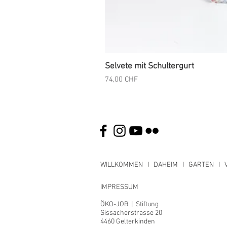
Selvete mit Schultergurt
Preis
74,00 CHF
WILLKOMMEN
I
DAHEIM
I
GARTEN
I
IMPRESSUM
ÖKO-JOB | Stiftung
Sissacherstrasse 20
4460 Gelterkinden