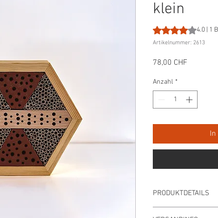
klein
Das Rating beträgt
4.0 | 1
Artikelnummer: 2613
Preis
78,00 CHF
Anzahl
*
In
PRODUKTDETAILS
Farbe