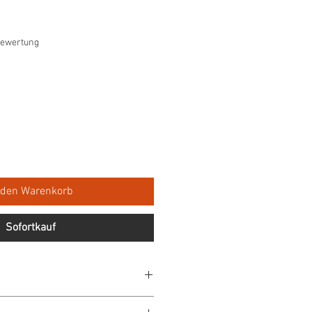
 4.0 von fünf Sternen, basierend auf 1 Bewertung.
 Bewertung
 den Warenkorb
Sofortkauf